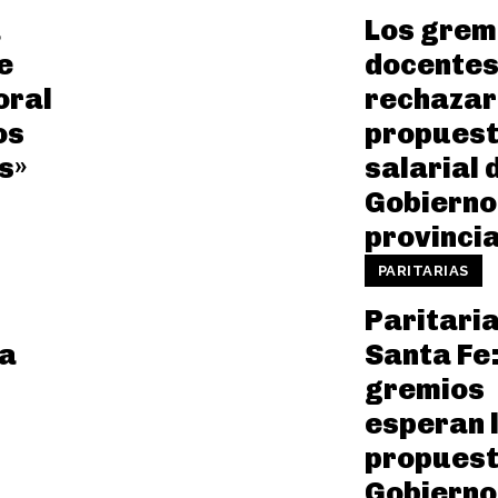
a
Los grem
e
docente
oral
rechazar
os
propues
s»
salarial 
Gobierno
provincia
PARITARIAS
Paritaria
ra
Santa Fe
gremios
esperan 
propuest
Gobierno