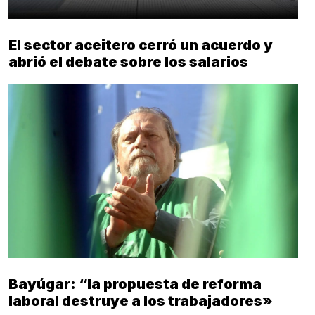
El sector aceitero cerró un acuerdo y
abrió el debate sobre los salarios
Bayúgar: “la propuesta de reforma
laboral destruye a los trabajadores»