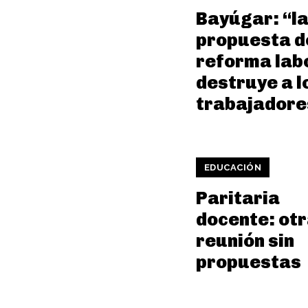
Bayúgar: “l
propuesta d
reforma lab
destruye a l
trabajadore
EDUCACIÓN
Paritaria
docente: ot
reunión sin
propuestas