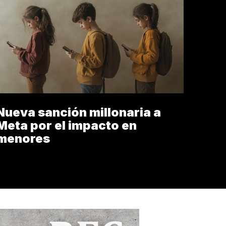
Nueva sanción millonaria a
Meta por el impacto en
menores