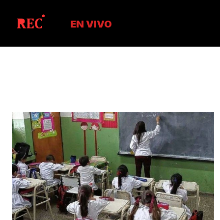
EN VIVO