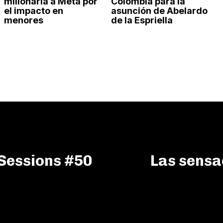
millonaria a Meta por
Colombia para la
el impacto en
asunción de Abelardo
menores
de la Espriella
 Sessions #50
Las sensa