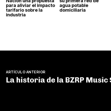
Nación una propuesta
su primera red de
para aliviar el impacto
agua potable
tarifario sobre la
domiciliaria
industria
ARTÍCULO ANTERIOR
La historia de la BZRP Music